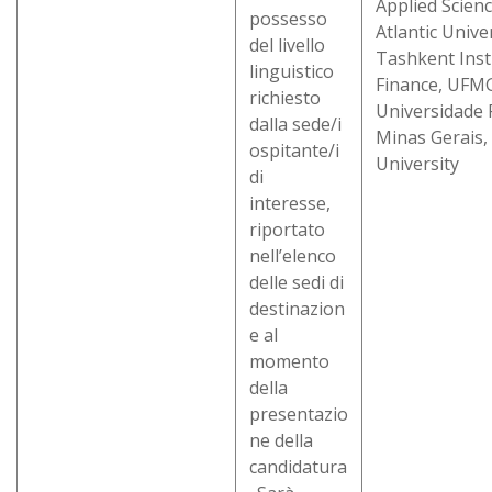
Applied Scienc
possesso
Atlantic Univer
del livello
Tashkent Inst
linguistico
Finance, UFMG
richiesto
Universidade 
dalla sede/i
Minas Gerais,
ospitante/i
University
di
interesse,
riportato
nell’elenco
delle sedi di
destinazion
e al
momento
della
presentazio
ne della
candidatura